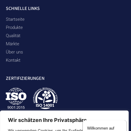
SCHNELLE LINKS
Startseite
Produkte
Qualität
Märkte
Über uns
Kontakt
ZERTIFIZIERUNGEN
Wir schätzen Ihre Privatsphäre
Willkommen auf
Wir verwenden Cookies, um Ihr Surferlebnis zu verbessern,