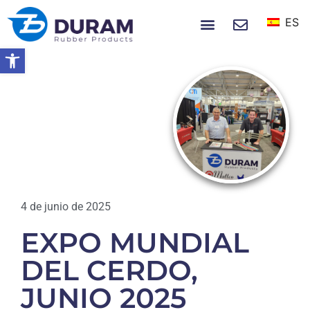
ES
SOBRE NOSOTROS
NOTICIAS Y EVENTOS
Abrir barra de herramientas
Hogar
EXPO MUNDIAL DEL CERDO,
JUNIO 2025
EVENTOS
4 de junio de 2025
EXPO MUNDIAL
DEL CERDO,
JUNIO 2025