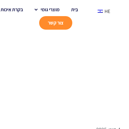
בַּיִת
מוצרי גומי
בקרת אֵיכוּת
HE
צור קשר
בַּיִת
תערוכת חזיר עולמית, יוני 2025
אירועים