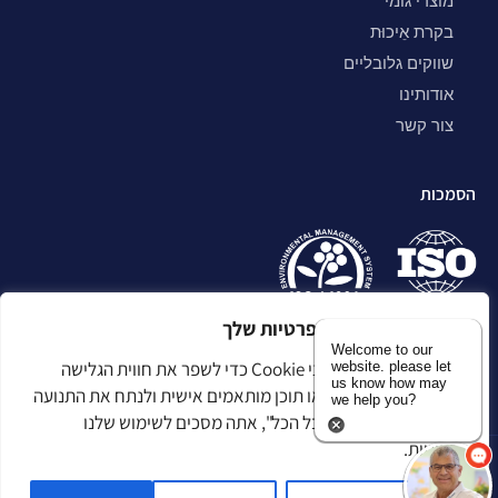
מוצרי גומי
בקרת אֵיכוּת
שווקים גלובליים
אודותינו
צור קשר
הסמכות
אנו מעריכים את הפרטיות שלך
Welcome to our
אנו משתמשים בקובצי Cookie כדי לשפר את חווית הגלישה
website. please let
us know how may
שלך, להציג מודעות או תוכן מותאמים אישית ולנתח את התנועה
we help you?
שלנו. בלחיצה על "קבל הכל", אתה מסכים לשימוש שלנו
בעוגיות.
מדיניות פרטיות
הצהרת נגישות
מפת אתר