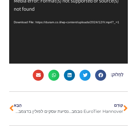
Media error: Format(s) not supported or source(s)
Video
not found
Player
Download File: https://duram.co.il/wp-content/uploads/2024/12/V.mp4?_=1
לַחֲלוֹק:
קוֹדֵם
הַבָּא
EuroTier Hannover נובמבר 2024
נסיעת עסקים לפולין בדצמבר 2024