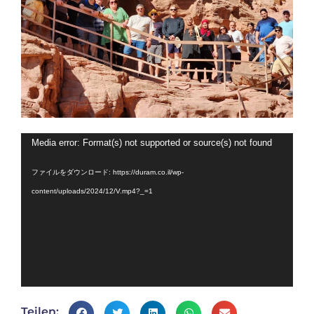
動
Media error: Format(s) not supported or source(s) not found
画
ファイルをダウンロード: https://duram.co.il/wp-
プ
content/uploads/2024/12/V.mp4?_=1
レ
ー
ヤ
ー
Teilen: