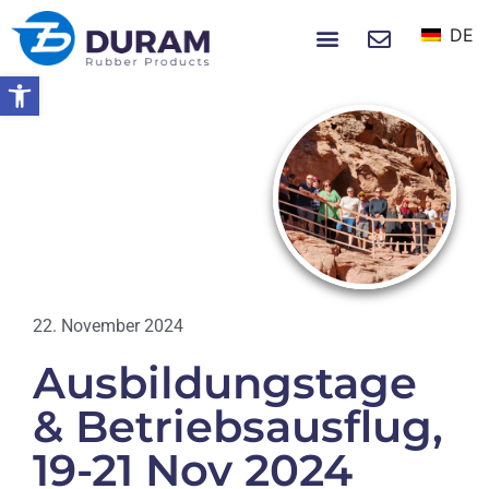
DE
NACHRICHTEN UND EREIGNISSE
Symbolleiste öffnen
Startseite
Ausbildungstage &
Betriebsausflug, 19-21 Nov 2024
NACHRICHTEN
22. November 2024
Ausbildungstage
& Betriebsausflug,
19-21 Nov 2024