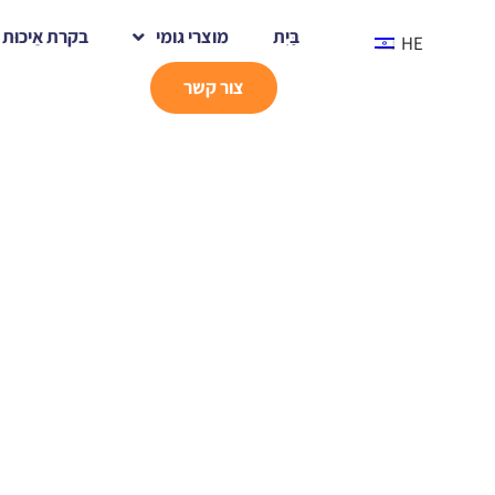
בַּיִת
מוצרי גומי
בקרת אֵיכוּת
HE
צור קשר
בַּיִת
EuroTier Hannover נובמבר 2024
חֲדָשׁוֹת