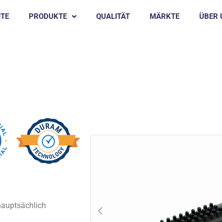
ITE
PRODUKTE
QUALITÄT
MÄRKTE
ÜBER 
inger
Hühnergummizupfer
NOGA
 hauptsächlich