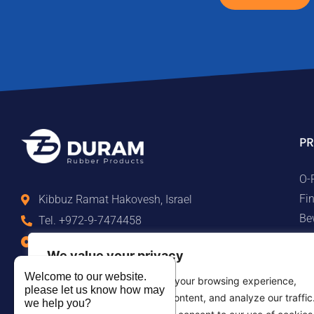
P
O-
Fi
Kibbuz Ramat Hakovesh, Israel
Be
Tel. +972-9-7474458
Ma
Fax +972-9-7474479
We value your privacy
Te
info@duram.co.il
Welcome to our website.
Gu
We use cookies to enhance your browsing experience,
please let us know how may
serve personalized ads or content, and analyze our traffic
we help you?