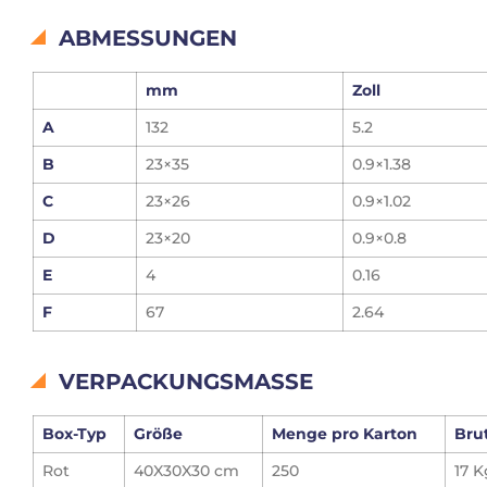
ABMESSUNGEN
mm
Zoll
A
132
5.2
B
23×35
0.9×1.38
C
23×26
0.9×1.02
D
23×20
0.9×0.8
E
4
0.16
F
67
2.64
VERPACKUNGSMASSE
Box-Typ
Größe
Menge pro Karton
Bru
Rot
40X30X30 cm
250
17 K