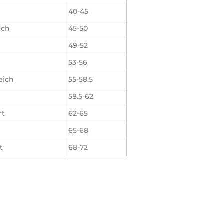
40-45
ich
45-50
49-52
53-56
eich
55-58.5
58.5-62
rt
62-65
65-68
t
68-72