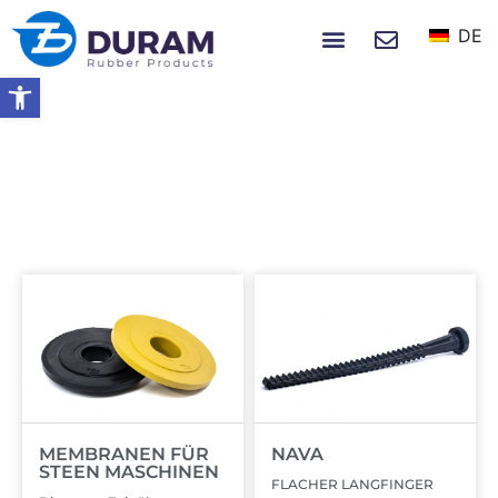
DE
NACHRICHTEN UND EREIGNISSE
Symbolleiste öffnen
Startseite
Gummierzeugnisse
GUMMIERZEUGNISSE
MEMBRANEN FÜR
NAVA
STEEN MASCHINEN
FLACHER LANGFINGER