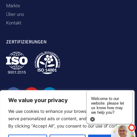
Märkte
Über uns
Kontakt
ZERTIFIZIERUNGEN
Welcome to our
We value your privacy
website. please let
us know how may
We use cookies to enhance your browsing experience,
we help you?
serve personalized ads or content, and analyze our traffic.
Datenschutzbestimmungen
Erklärung zur Zugänglichkeit
By clicking "Accept All", you consent to our use of cookies.
Inhaltsverzeichnis