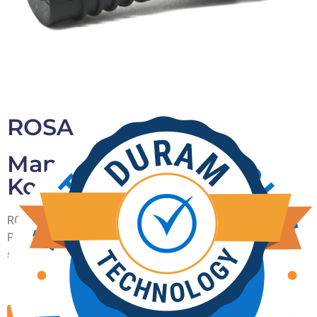
ROSA
Manuelle
Kommissionierer
ROSA - Ein kurzer runder Finger mit sanften runden Rippen.
ROSA eignet sich für Handpflücker, bei denen kurze und
sanfte Finger erforderlich sind, oder in Scheibenlöchern, wo
kurze Finger in den inneren Tellerlöchern kombiniert werden.