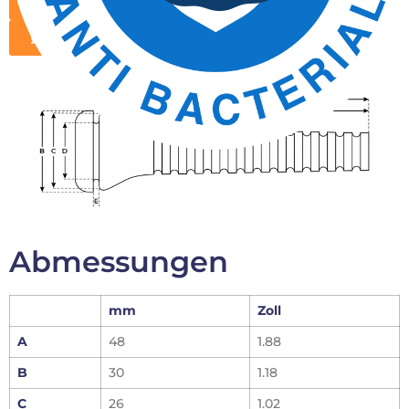
Broschüre herunterladen
Infos anfordern
Abmessungen
mm
Zoll
A
48
1.88
B
30
1.18
C
26
1.02