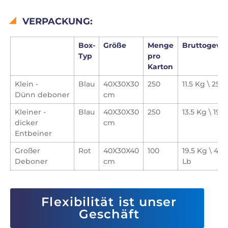
VERPACKUNG:
Box-
Größe
Menge
Bruttogewi
Typ
pro
Karton
Klein -
Blau
40X30X30
250
11.5 Kg \ 25.3
Dünn
deboner
cm
Kleiner -
Blau
40X30X30
250
13.5 Kg \ 19.7
dicker
cm
Entbeiner
Großer
Rot
40X30X40
100
19.5 Kg \ 42.
Deboner
cm
Lb
Flexibilität ist unser
Geschäft