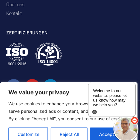
Über uns
Kontakt
ZERTIFIZIERUNGEN
Welcome to our
We value your privacy
website. please let
us know how may
We use cookies to enhance your browsing experience,
we help you?
serve personalized ads or content, and analyze our traffic.
Datenschutzbestimmungen
Erklärung zur Zugänglichkeit
By clicking "Accept All", you consent to our use of cookies.
Inhaltsverzeichnis
Customize
Reject All
Accept All
©2026 Duram Rubber Products. Alle Rechte vorbehalten.