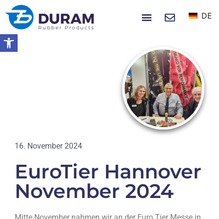
DE
NACHRICHTEN UND EREIGNISSE
Symbolleiste öffnen
Startseite
EuroTier Hannover November
2024
NACHRICHTEN
16. November 2024
EuroTier Hannover
November 2024
Mitte November nahmen wir an der Euro Tier Messe in