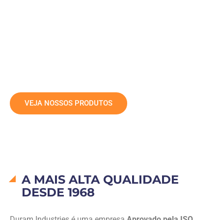
A Duram é uma fabricante de borracha com mais de 50
anos de experiência, especializada em uma ampla
variedade de produtos técnicos de borracha. A empresa
se tornou uma fonte importante para os setores agrícola,
eletrônico, de construção, segurança e proteção.
VEJA NOSSOS PRODUTOS
A MAIS ALTA QUALIDADE
DESDE 1968
Duram Industries é uma empresa
Aprovado pela ISO