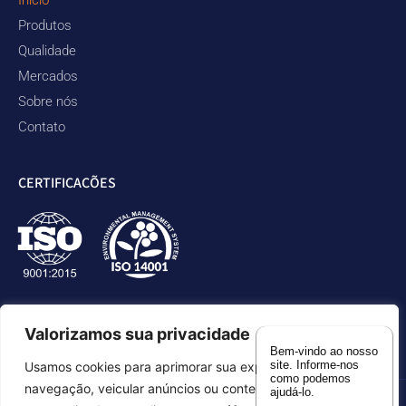
Início
Produtos
Qualidade
Mercados
Sobre nós
Contato
CERTIFICAÇÕES
Valorizamos sua privacidade
Bem-vindo ao nosso
site. Informe-nos
Usamos cookies para aprimorar sua experiência de
como podemos
navegação, veicular anúncios ou conteúdos
ajudá-lo.