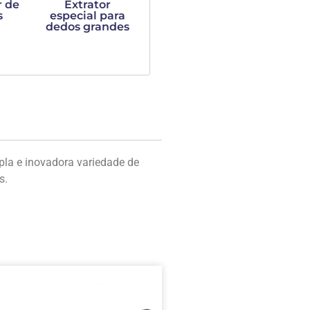
r de
Extrator
s
especial para
dedos grandes
la e inovadora variedade de
s.