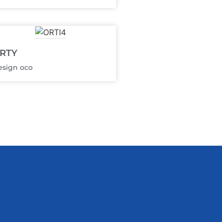
RTY
esign oco