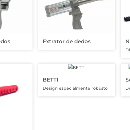
edos
Extrator de dedos
N
D
BETTI
S
Design especialmente robusto
De