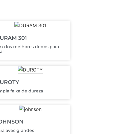
URAM 301
m dos melhores dedos para
ar
UROTY
pla faixa de dureza
OHNSON
ra aves grandes