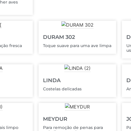
lher aves
DURAM 302
D
ução fresca
Toque suave para uma ave limpa
U
us
LINDA
D
Costelas delicadas
Am
MEYDUR
J
ais limpo
Para remoção de penas para
Pa