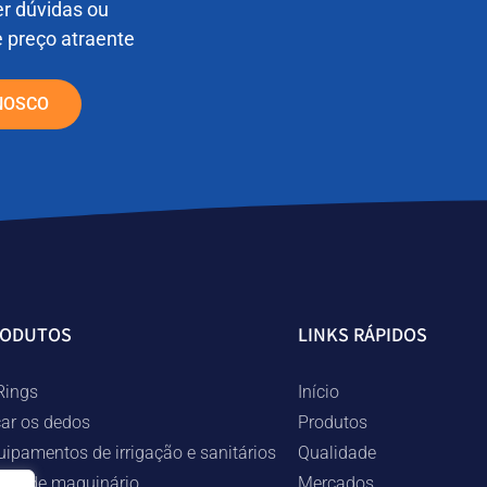
er dúvidas ou
e preço atraente
NOSCO
RODUTOS
LINKS RÁPIDOS
Rings
Início
car os dedos
Produtos
uipamentos de irrigação e sanitários
Qualidade
ças de maquinário
Mercados