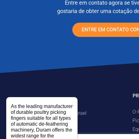
Entre em contato agora se tiv
gostaria de obter uma cotação d
ENTRE EM CONTATO CO
P
As the leading manufacturer
O-
of durable poultry picking
Kibbutz Ramat Hakovesh, Israel
fingers suitable for all types
Pi
Tel. +972-9-7474458
of automatic de-feathering
Eq
machinery, Duram offers the
Fax +972-9-7474479
widest range for the
Pe