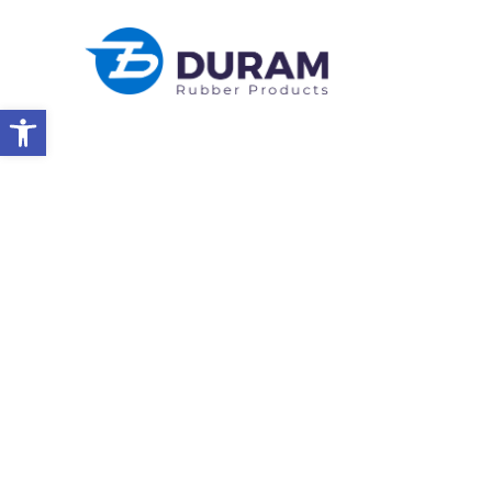
Abrir a barra de ferramentas
Início
Produtos De Borracha
Dedos De Colheita De Aves
DEDOS DE COLHEIT