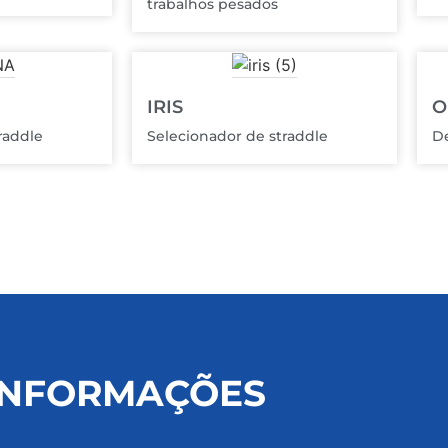
trabalhos pesados
IRIS
O
raddle
Selecionador de straddle
D
 INFORMAÇÕES