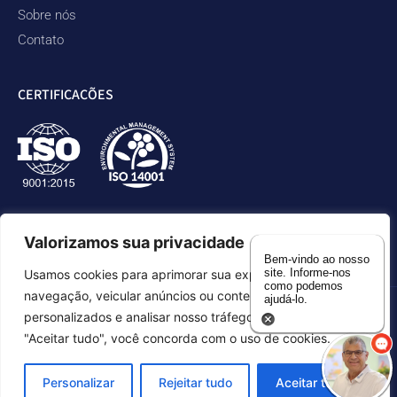
Sobre nós
Contato
CERTIFICAÇÕES
Valorizamos sua privacidade
Bem-vindo ao nosso
site. Informe-nos
Usamos cookies para aprimorar sua experiência de
como podemos
navegação, veicular anúncios ou conteúdos
ajudá-lo.
personalizados e analisar nosso tráfego. Ao clicar em
Política de privacidade
Declaração de acessibilidade
"Aceitar tudo", você concorda com o uso de cookies.
Mapa do site
Personalizar
Rejeitar tudo
Aceitar tudo
©2026 Duram Rubber Products. Todos os direitos reservados.