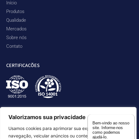
Início
Produtos
Qualidade
Mercados
Sobre nós
Contato
CERTIFICAÇÕES
Valorizamos sua privacidade
Bem-vindo ao nosso
site. Informe-nos
Usamos cookies para aprimorar sua experiência de
como podemos
navegação, veicular anúncios ou conteúdos
ajudá-lo.