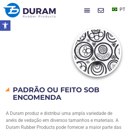
PT
NOTÍCIAS E EVENTOS
Abrir a barra de ferramentas
Início
Produtos
O-Rings
O-RINGS
PADRÃO OU FEITO SOB
ENCOMENDA
A Duram produz e distribui uma ampla variedade de
anéis de vedação em diversos tamanhos e materiais. A
Duram Rubber Products pode fornecer a maior parte das