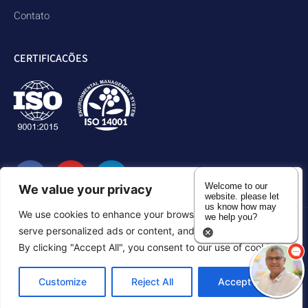
Contato
CERTIFICAÇÕES
Welcome to our
We value your privacy
website. please let
us know how may
We use cookies to enhance your browsing experience,
we help you?
serve personalized ads or content, and analyze our traffic.
Política de privacidade
Declaração de acessibilidade
By clicking "Accept All", you consent to our use of cookies.
Mapa do site
Customize
Reject All
Accept All
©2026 Duram Rubber Products. Todos os direitos reservados.