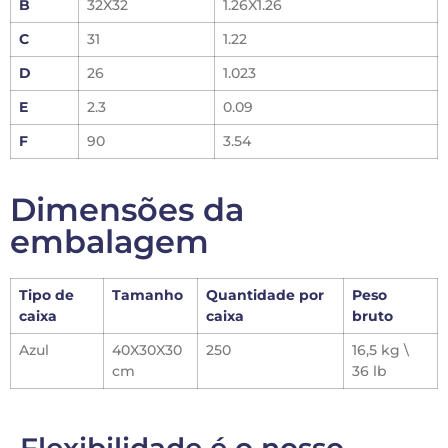
B
32X32
1.26X1.26
C
31
1.22
D
26
1.023
E
2.3
0.09
F
90
3.54
Dimensões da
embalagem
Tipo de
Tamanho
Quantidade por
Peso
caixa
caixa
bruto
Azul
40X30X30
250
16,5 kg \
cm
36 lb
Flexibilidade é o nosso