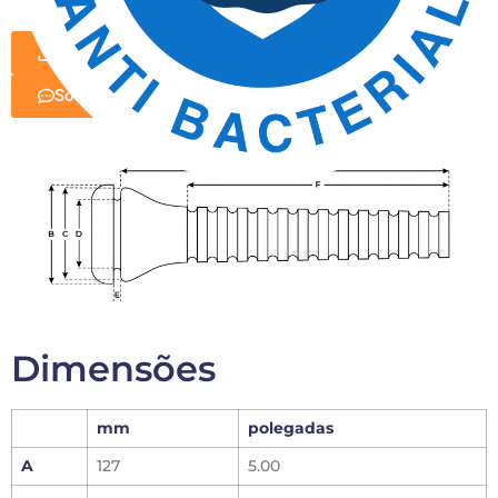
Download do folheto
Solicitar informações
Dimensões
mm
polegadas
A
127
5.00