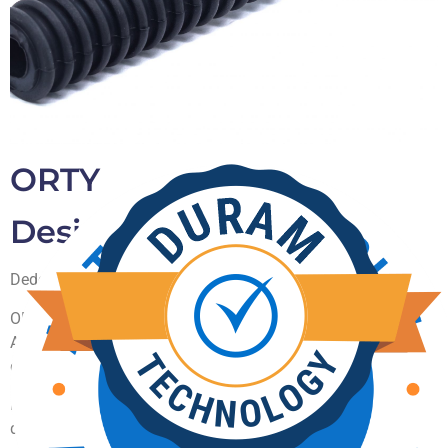
ORTY
Design oco
Dedo redondo e oco.
ORTY - um dedo especial para máquinas ORTY, BAYLE e
ACMA. Um dedo extremamente durável graças à qualidade
do composto e ao seu design especial.
Fácil de instalar e perfeitamente adequado para a maioria
das penas de aves delicadas e linhas de baixa velocidade.