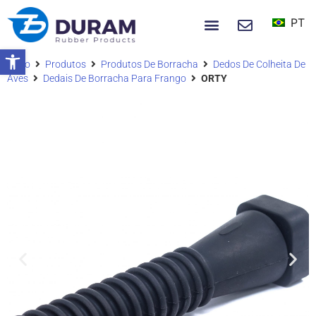
PT
NOTÍCIAS E EVENTOS
Início
Produtos
Produtos De Borracha
Dedos De Colheita De
Abrir a barra de ferramentas
Aves
Dedais De Borracha Para Frango
ORTY