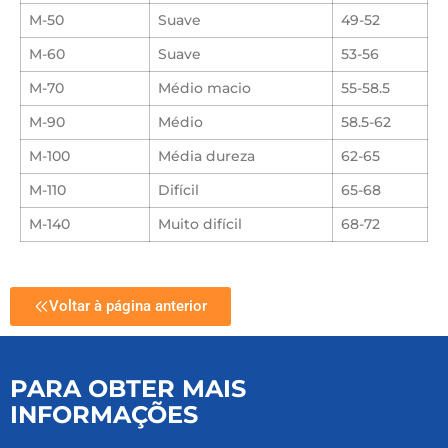
M-50
Suave
49-52
M-60
Suave
53-56
M-70
Médio macio
55-58.5
M-90
Médio
58.5-62
M-100
Média dureza
62-65
M-110
Difícil
65-68
M-140
Muito difícil
68-72
Voltar à página anterior
PARA OBTER MAIS
INFORMAÇÕES