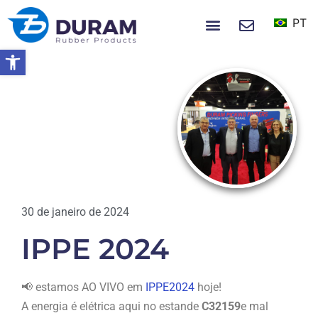
PT
NOTÍCIAS E EVENTOS
Abrir a barra de ferramentas
Início
IPPE 2024
NOTÍCIAS
30 de janeiro de 2024
IPPE 2024
📢 estamos AO VIVO em
IPPE2024
hoje!
A energia é elétrica aqui no estande
C32159
e mal