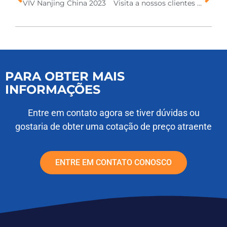
VIV Nanjing China 2023
Visita a nossos clientes na Carolina do Norte Fevereiro de 2024
PARA OBTER MAIS
INFORMAÇÕES
Entre em contato agora se tiver dúvidas ou
gostaria de obter uma cotação de preço atraente
ENTRE EM CONTATO CONOSCO