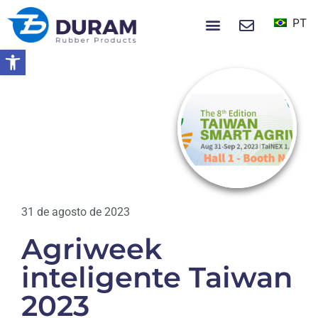
PT
NOTÍCIAS E EVENTOS
Abrir a barra de ferramentas
Início
Agriweek Inteligente Taiwan 2023
NOTÍCIAS
31 de agosto de 2023
Agriweek
inteligente Taiwan
2023