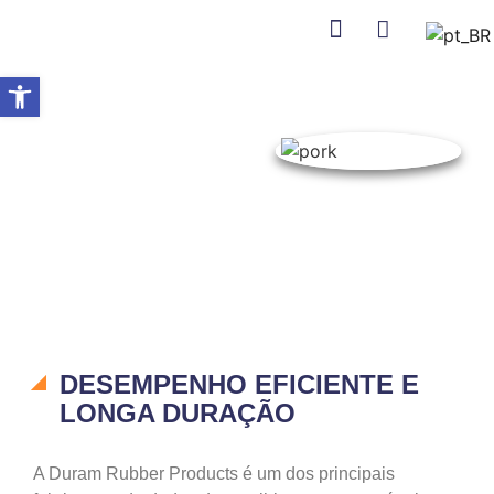
NOTÍCIAS E EVENTOS
Abrir a barra de ferramentas
Início
Produtos
Picar Os Dedos
Carne De Porco
CARNE DE
PORCO
DESEMPENHO EFICIENTE E
LONGA DURAÇÃO
A Duram Rubber Products é um dos principais