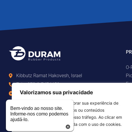
P
O-
Pi
Kibbutz Ramat Hakovesh, Israel
Eq
Tel. +972-9-7474458
Pe
Valorizamos sua privacidade
Fax +972-9-7474479
Pe
info@duram.co.il
Usamos cookies para aprimorar sua experiência de
Li
Bem-vindo ao nosso site.
navegação, veicular anúncios ou conteúdos
Informe-nos como podemos
personalizados e analisar nosso tráfego. Ao clicar em
ajudá-lo.
"Aceitar tudo", você concorda com o uso de cookies.