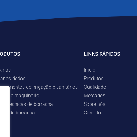
RODUTOS
LINKS RÁPIDOS
Rings
Início
car os dedos
Produtos
uipamentos de irrigação e sanitários
Qualidade
ças de maquinário
Mercados
ças técnicas de borracha
Sobre nós
ngas de borracha
Contato