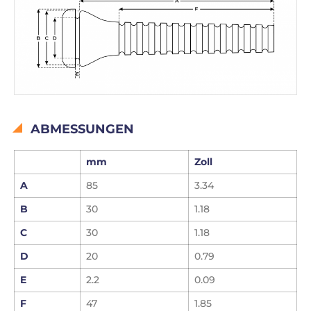
ABMESSUNGEN
mm
Zoll
A
85
3.34
B
30
1.18
C
30
1.18
D
20
0.79
E
2.2
0.09
F
47
1.85