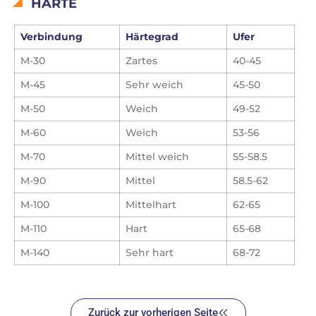
HÄRTE
Verbindung
Härtegrad
Ufer
M-30
Zartes
40-45
M-45
Sehr weich
45-50
M-50
Weich
49-52
M-60
Weich
53-56
M-70
Mittel weich
55-58.5
M-90
Mittel
58.5-62
M-100
Mittelhart
62-65
M-110
Hart
65-68
M-140
Sehr hart
68-72
Zurück zur vorherigen Seite