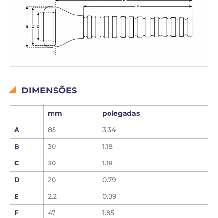
DIMENSÕES
mm
polegadas
A
85
3.34
B
30
1.18
C
30
1.18
D
20
0.79
E
2.2
0.09
F
47
1.85