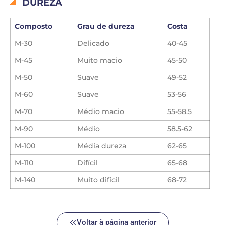
DUREZA
Composto
Grau de dureza
Costa
M-30
Delicado
40-45
M-45
Muito macio
45-50
M-50
Suave
49-52
M-60
Suave
53-56
M-70
Médio macio
55-58.5
M-90
Médio
58.5-62
M-100
Média dureza
62-65
M-110
Difícil
65-68
M-140
Muito difícil
68-72
Voltar à página anterior