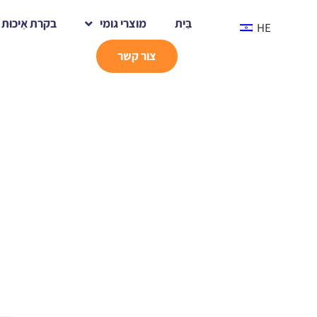
בַּיִת
מוצרי גומי
בקרת אֵיכוּת
HE
צור קשר
בַּיִת
אירועים
חדשות ואירועים
אירועים