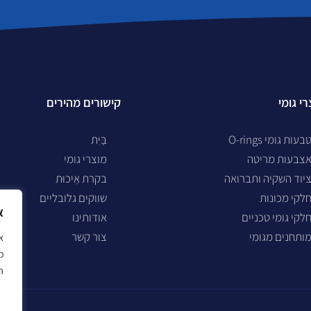
י גומי
קישורים מהירים
בעות גומי O-rings
בַּיִת
צבעות מריטה
מוצרי גומי
יוד השקיה ותברואה
בקרת אֵיכוּת
לקי מכונות
שווקים גלובליים
א
לקי גומי טכניים
אודותינו
ותחנים מגומי
צור קשר
מ
ה