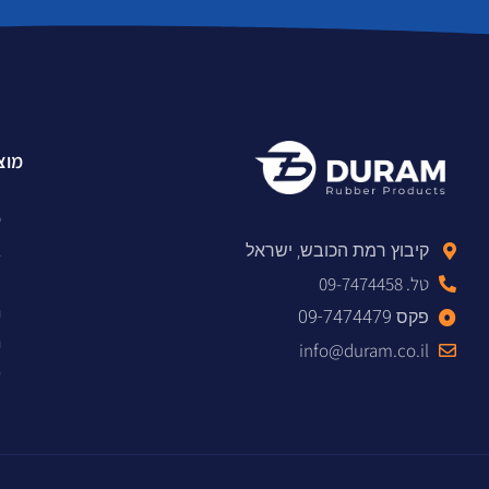
מוצר
ט
א
קיבוץ רמת הכובש, ישראל
צ
טל. 09-7474458
ח
פקס 09-7474479
ח
info@duram.co.il
מ