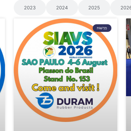
202
2025
2024
2023
כֹּ
חֲדָשׁוֹת