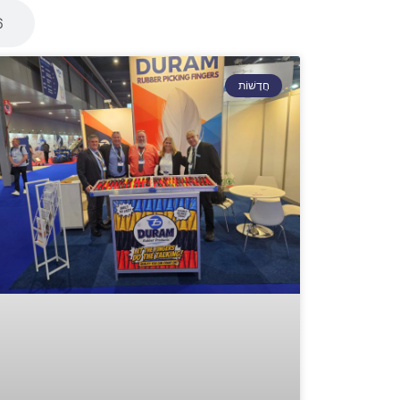
6
חֲדָשׁוֹת