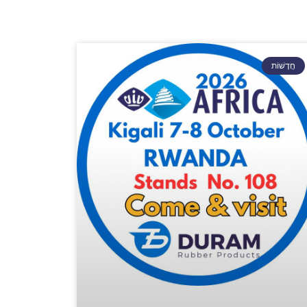
ל
חֲדָשׁוֹת