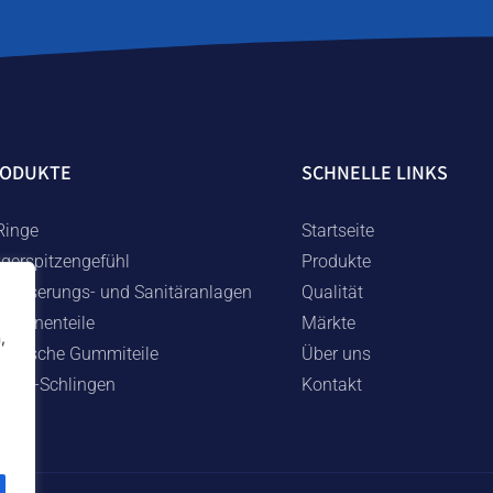
RODUKTE
SCHNELLE LINKS
Ringe
Startseite
ngerspitzengefühl
Produkte
wässerungs- und Sanitäranlagen
Qualität
schinenteile
Märkte
,
chnische Gummiteile
Über uns
mmi-Schlingen
Kontakt