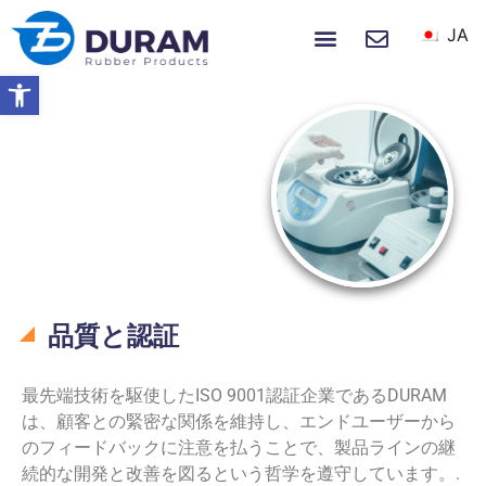
JA
ホーム
製品
私たちについて
ニュース＆イベント
ツールバーを開く
ホーム
品質
品質
品質と認証
最先端技術を駆使したISO 9001認証企業であるDURAM
は、顧客との緊密な関係を維持し、エンドユーザーから
のフィードバックに注意を払うことで、製品ラインの継
続的な開発と改善を図るという哲学を遵守しています。.