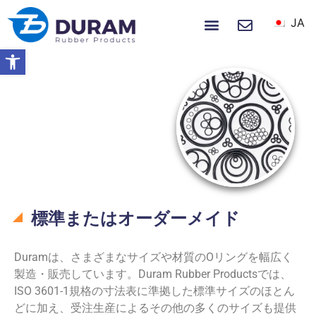
JA
ホーム
製品
私たちについて
ニュース＆イベント
ツールバーを開く
ホーム
製品
Oリング
Oリング
標準またはオーダーメイド
Duramは、さまざまなサイズや材質のOリングを幅広く
製造・販売しています。Duram Rubber Productsでは、
ISO 3601-1規格の寸法表に準拠した標準サイズのほとん
どに加え、受注生産によるその他の多くのサイズも提供