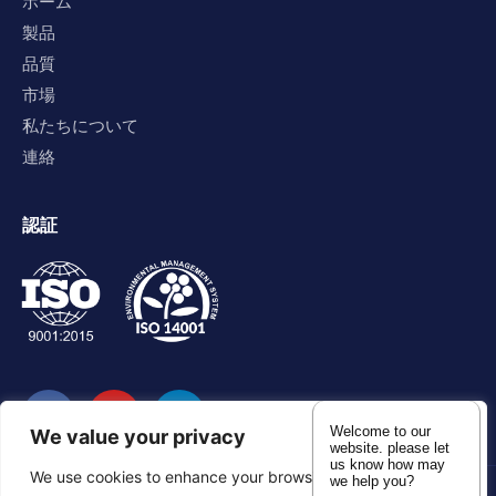
ホーム
製品
品質
市場
私たちについて
連絡
認証
Welcome to our
We value your privacy
website. please let
us know how may
We use cookies to enhance your browsing experience,
we help you?