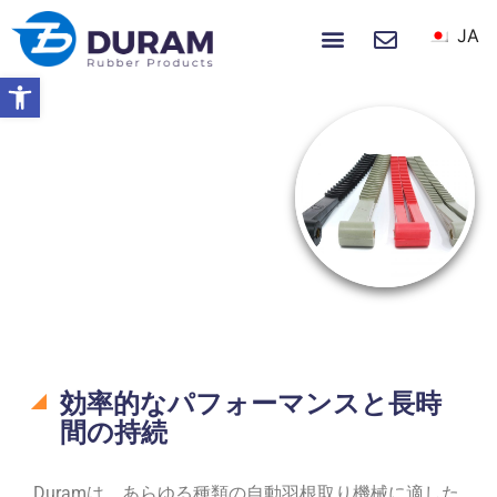
JA
ホーム
製品
私たちについて
ニュース＆イベント
ツールバーを開く
ホーム
ゴム製品
豚毛除去剤
豚毛除去剤
効率的なパフォーマンスと長時
間の持続
Duramは、あらゆる種類の自動羽根取り機械に適した