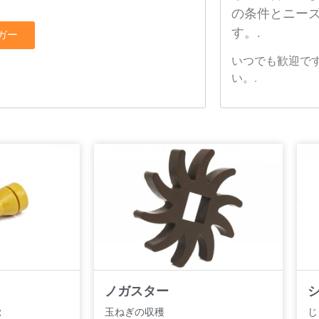
の条件とニー
す。.
ガー
いつでも歓迎で
い。.
ノガスター
覚
玉ねぎの収穫
じ