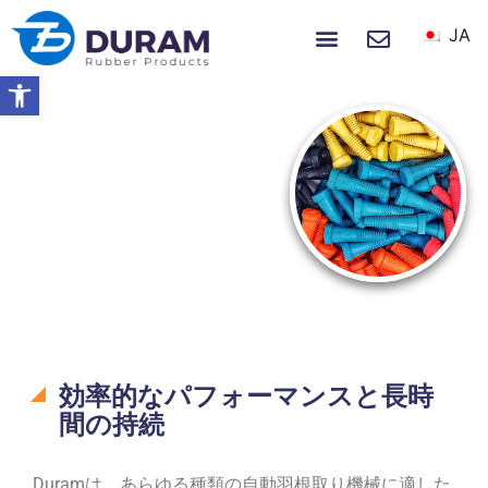
JA
ホーム
製品
私たちについて
ニュース＆イベント
ツールバーを開く
ホーム
ゴム製品
鶏の羽むしり機
鶏の羽むしり機
効率的なパフォーマンスと長時
間の持続
Duramは、あらゆる種類の自動羽根取り機械に適した