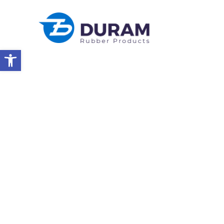
Abrir a barra de ferramentas
Início
Grande Interesse No Duram Na Exposição De Buenos Aire
EVENTOS