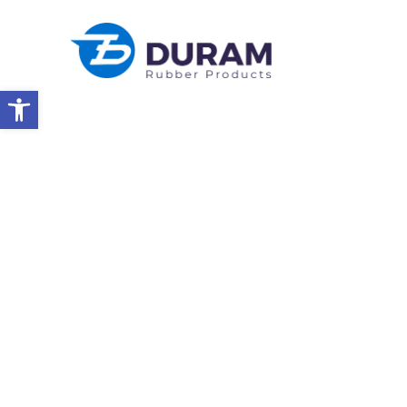
Abrir a barra de ferramentas
Início
Hollocoast Memorial Day 06 De Maio De 2024
EVENTOS