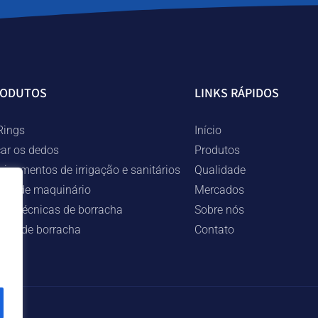
RODUTOS
LINKS RÁPIDOS
Rings
Início
car os dedos
Produtos
uipamentos de irrigação e sanitários
Qualidade
ças de maquinário
Mercados
ças técnicas de borracha
Sobre nós
ngas de borracha
Contato