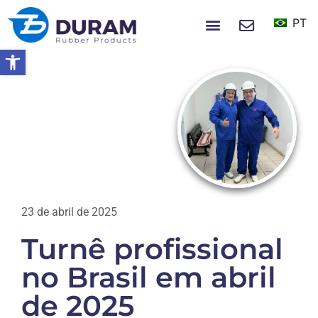
PT
NOTÍCIAS E EVENTOS
Abrir a barra de ferramentas
Início
Turnê Profissional No Brasil Em
Abril De 2025
NOTÍCIAS
23 de abril de 2025
Turnê profissional
no Brasil em abril
de 2025