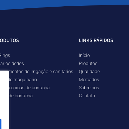
RODUTOS
LINKS RÁPIDOS
Rings
Início
car os dedos
Produtos
uipamentos de irrigação e sanitários
Qualidade
ças de maquinário
Mercados
ças técnicas de borracha
Sobre nós
ngas de borracha
Contato